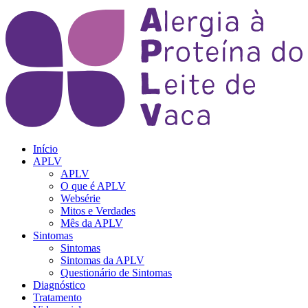
Início
APLV
APLV
O que é APLV
Websérie
Mitos e Verdades
Mês da APLV
Sintomas
Sintomas
Sintomas da APLV
Questionário de Sintomas
Diagnóstico
Tratamento