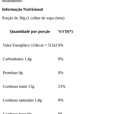
inflamatório!
Informação Nutricional
Porção de 30g (1 colher de sopa cheia)
Quantidade por porção
%VD(*)
Valor Energético 110kcal = 511kJ
6%
Carboidratos 1,4g
0%
Proteínas 0g
0%
Gorduras totais 13g
23%
Gorduras saturadas 1,8g
8%
Gorduras trans 0g
**