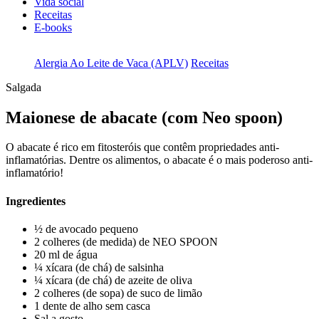
Vida social
Receitas
E-books
Alergia Ao Leite de Vaca (APLV)
Receitas
Salgada
Maionese de abacate (com Neo spoon)
O abacate é rico em fitosteróis que contêm propriedades anti-
inflamatórias. Dentre os alimentos, o abacate é o mais poderoso anti-
inflamatório!
Ingredientes
½ de avocado pequeno
2 colheres (de medida) de NEO SPOON
20 ml de água
¼ xícara (de chá) de salsinha
¼ xícara (de chá) de azeite de oliva
2 colheres (de sopa) de suco de limão
1 dente de alho sem casca
Sal a gosto