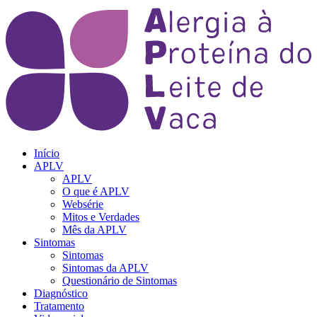
Início
APLV
APLV
O que é APLV
Websérie
Mitos e Verdades
Mês da APLV
Sintomas
Sintomas
Sintomas da APLV
Questionário de Sintomas
Diagnóstico
Tratamento