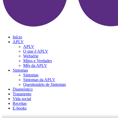
Início
APLV
APLV
O que é APLV
Websérie
Mitos e Verdades
Mês da APLV
Sintomas
Sintomas
Sintomas da APLV
Questionário de Sintomas
Diagnóstico
Tratamento
Vida social
Receitas
E-books