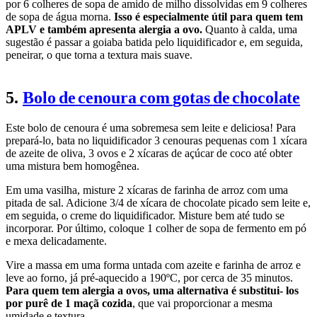
por 6 colheres de sopa de amido de milho dissolvidas em 9 colheres
de sopa de água morna.
Isso é especialmente útil para quem tem
APLV e também apresenta alergia a ovo.
Quanto à calda, uma
sugestão é passar a goiaba batida pelo liquidificador e, em seguida,
peneirar, o que torna a textura mais suave.
5.
Bolo
de
cenoura
com
gotas
de
chocolate
Este bolo de cenoura é uma sobremesa sem leite e deliciosa! Para
prepará-lo, bata no liquidificador 3 cenouras pequenas com 1 xícara
de azeite de oliva, 3 ovos e 2 xícaras de açúcar de coco até obter
uma mistura bem homogênea.
Em uma vasilha, misture 2 xícaras de farinha de arroz com uma
pitada de sal. Adicione 3/4 de xícara de chocolate picado sem leite e,
em seguida, o creme do liquidificador. Misture bem até tudo se
incorporar. Por último, coloque 1 colher de sopa de fermento em pó
e mexa delicadamente.
Vire a massa em uma forma untada com azeite e farinha de arroz e
leve ao forno, já pré-aquecido a 190ºC, por cerca de 35 minutos.
Para quem tem alergia a ovos, uma alternativa é substitui- los
por purê de 1 maçã cozida
, que vai proporcionar a mesma
umidade e textura.