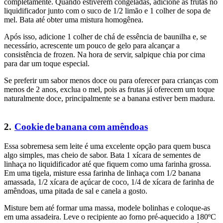
completamente. Quando estiverem congeladas, adicione as frutas no
liquidificador junto com o suco de 1/2 limão e 1 colher de sopa de
mel. Bata até obter uma mistura homogênea.
Após isso, adicione 1 colher de chá de essência de baunilha e, se
necessário, acrescente um pouco de gelo para alcançar a
consistência de frozen. Na hora de servir, salpique chia por cima
para dar um toque especial.
Se preferir um sabor menos doce ou para oferecer para crianças com
menos de 2 anos, exclua o mel, pois as frutas já oferecem um toque
naturalmente doce, principalmente se a banana estiver bem madura.
2.
Cookie
de
banana
com
amêndoas
Essa sobremesa sem leite é uma excelente opção para quem busca
algo simples, mas cheio de sabor. Bata 1 xícara de sementes de
linhaça no liquidificador até que fiquem como uma farinha grossa.
Em uma tigela, misture essa farinha de linhaça com 1/2 banana
amassada, 1/2 xícara de açúcar de coco, 1/4 de xícara de farinha de
amêndoas, uma pitada de sal e canela a gosto.
Misture bem até formar uma massa, modele bolinhas e coloque-as
em uma assadeira. Leve o recipiente ao forno pré-aquecido a 180ºC