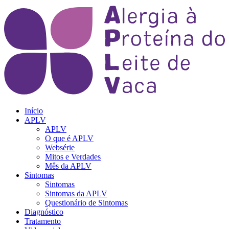
Início
APLV
APLV
O que é APLV
Websérie
Mitos e Verdades
Mês da APLV
Sintomas
Sintomas
Sintomas da APLV
Questionário de Sintomas
Diagnóstico
Tratamento