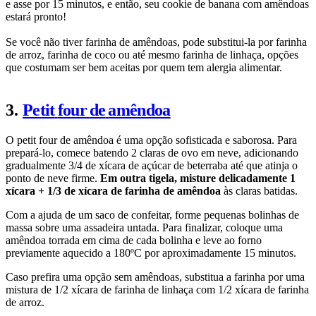
e asse por 15 minutos, e então, seu cookie de banana com amêndoas
estará pronto!
Se você não tiver farinha de amêndoas, pode substitui-la por farinha
de arroz, farinha de coco ou até mesmo farinha de linhaça, opções
que costumam ser bem aceitas por quem tem alergia alimentar.
3.
Petit
four
de
amêndoa
O petit four de amêndoa é uma opção sofisticada e saborosa. Para
prepará-lo, comece batendo 2 claras de ovo em neve, adicionando
gradualmente 3/4 de xícara de açúcar de beterraba até que atinja o
ponto de neve firme.
Em outra tigela, misture delicadamente 1
xícara + 1/3 de xícara de farinha de amêndoa
às claras batidas.
Com a ajuda de um saco de confeitar, forme pequenas bolinhas de
massa sobre uma assadeira untada. Para finalizar, coloque uma
amêndoa torrada em cima de cada bolinha e leve ao forno
previamente aquecido a 180ºC por aproximadamente 15 minutos.
Caso prefira uma opção sem amêndoas, substitua a farinha por uma
mistura de 1/2 xícara de farinha de linhaça com 1/2 xícara de farinha
de arroz.