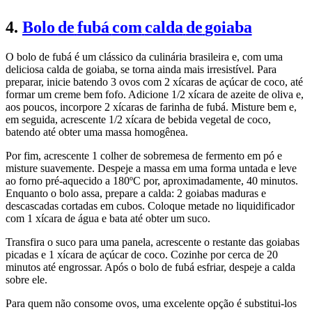
4.
Bolo
de
fubá
com
calda
de
goiaba
O bolo de fubá é um clássico da culinária brasileira e, com uma
deliciosa calda de goiaba, se torna ainda mais irresistível. Para
preparar, inicie batendo 3 ovos com 2 xícaras de açúcar de coco, até
formar um creme bem fofo. Adicione 1/2 xícara de azeite de oliva e,
aos poucos, incorpore 2 xícaras de farinha de fubá. Misture bem e,
em seguida, acrescente 1/2 xícara de bebida vegetal de coco,
batendo até obter uma massa homogênea.
Por fim, acrescente 1 colher de sobremesa de fermento em pó e
misture suavemente. Despeje a massa em uma forma untada e leve
ao forno pré-aquecido a 180ºC por, aproximadamente, 40 minutos.
Enquanto o bolo assa, prepare a calda: 2 goiabas maduras e
descascadas cortadas em cubos. Coloque metade no liquidificador
com 1 xícara de água e bata até obter um suco.
Transfira o suco para uma panela, acrescente o restante das goiabas
picadas e 1 xícara de açúcar de coco. Cozinhe por cerca de 20
minutos até engrossar. Após o bolo de fubá esfriar, despeje a calda
sobre ele.
Para quem não consome ovos, uma excelente opção é substitui-los