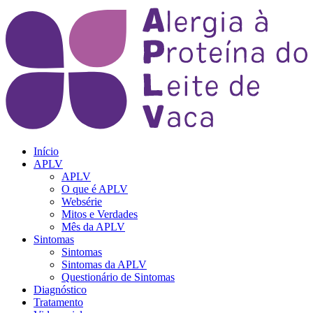
Início
APLV
APLV
O que é APLV
Websérie
Mitos e Verdades
Mês da APLV
Sintomas
Sintomas
Sintomas da APLV
Questionário de Sintomas
Diagnóstico
Tratamento