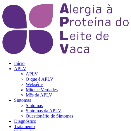
Início
APLV
APLV
O que é APLV
Websérie
Mitos e Verdades
Mês da APLV
Sintomas
Sintomas
Sintomas da APLV
Questionário de Sintomas
Diagnóstico
Tratamento