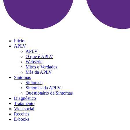
Início
APLV
APLV
O que é APLV
Websérie
Mitos e Verdades
Mês da APLV
Sintomas
Sintomas
Sintomas da APLV
Questionário de Sintomas
Diagnóstico
Tratamento
Vida social
Receitas
E-books