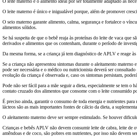
O leite materno é o alimento ideal por ser totalmente adaptado às nec
O leite materno é único e inigualável porque, além de promover cres
O seio materno garante alimento, calma, segurança e fortalece o vínc
alimentos sólidos.
Se há suspeita de que o bebê reaja às proteínas do leite de vaca que s
derivados e alimentos que os contenham, durante o período de investi
Da mesma forma, se a criança já tem diagnóstico de APLV e reage às p
Se a criança não apresentou sintomas durante o aleitamento materno 
pode ser necessária e o médico ou nutricionista deverá ser consultado 
evolução da criança é observada e, caso os sintomas persistam, poderá
Pode não ser fácil para a mãe seguir a dieta, especialmente se tem o h
contato cruzado dos alimentos que consome com o leite consumido por
É preciso ainda, garantir o consumo de toda energia e nutrientes pa
lácteos são as mais importantes fontes de cálcio da dieta, a suplement
O aleitamento materno deve ser sempre estimulado. Se houver dificul
Crianças e bebês APLV não devem consumir leite de cabra, leite de ovelh
amêndoas e de coco, são pobres em nutrientes, por isso não devem ser