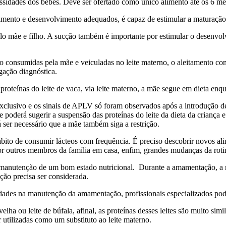
essidades dos bebês. Deve ser ofertado como único alimento até os 6 me
cimento e desenvolvimento adequados, é capaz de estimular a maturação 
ulo mãe e filho. A sucção também é importante por estimular o desenvol
ão consumidas pela mãe e veiculadas no leite materno, o aleitamento cont
gação diagnóstica.
roteínas do leite de vaca, via leite materno, a mãe segue em dieta enqu
exclusivo e os sinais de APLV só foram observados após a introdução d
e poderá sugerir a suspensão das proteínas do leite da dieta da criança
 ser necessário que a mãe também siga a restrição.
ábito de consumir lácteos com frequência. É preciso descobrir novos ali
 outros membros da família em casa, enfim, grandes mudanças da rotina
ra manutenção de um bom estado nutricional. Durante a amamentação, a
ação precisa ser considerada.
dades na manutenção da amamentação, profissionais especializados pod
a ou leite de búfala, afinal, as proteínas desses leites são muito simila
 utilizadas como um substituto ao leite materno.