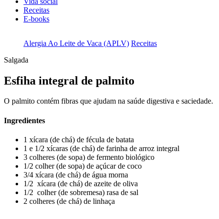
Vida social
Receitas
E-books
Alergia Ao Leite de Vaca (APLV)
Receitas
Salgada
Esfiha integral de palmito
O palmito contém fibras que ajudam na saúde digestiva e saciedade.
Ingredientes
1​ ​xícara (de chá) de fécula de batata
1 e 1/2 ​xícaras (de chá) de farinha de arroz integral
​3 colheres (de sopa)​ de fermento biológico
1/2 colher (de sopa) de açúcar de coco
3/4 xícara (de chá) de água morna
1/2 ​ ​xícara (de chá) de azeite de oliva
1/2 ​ ​colher (de sobremesa) rasa de sal
2 colheres (de chá) de linhaça