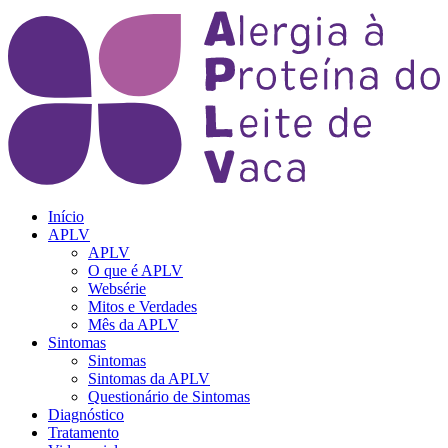
Início
APLV
APLV
O que é APLV
Websérie
Mitos e Verdades
Mês da APLV
Sintomas
Sintomas
Sintomas da APLV
Questionário de Sintomas
Diagnóstico
Tratamento