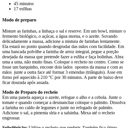
45 minutos
17 esfihas
Modo de preparo
Misture as farinhas, a linhaça o sal e reserve. Em um bowl, misture o
fermento biológico, o açúcar, a água morna, e o azeite​. Sovando
delicadamente a massa, adicione a mistura de farinhas lentamente. ​
Ela ​estará no ponto quando desgrudar das mãos com facilidade. Em
uma bancada polvilhe a farinha de arroz integral, pegue a porção
desejada da massa que pretende fazer a esfiha e faça bolinhas. Abra
uma a uma, não muito finas. Coloque o recheio no centro. Como se
fosse um barquinho, encoste dois lados opostos da massa e com as
mãos junte a outra face até formar 3 emendas (triângulo). Asse em
forno pré aquecido à 210 °C por 30 minutos. A parte de baixo deve
ficar dourada após assada.
Modo de Preparo do recheio
Em uma panela aqueça o azeite, refogue o alho e a cebola. Junte o
tomate e quando começar a desmanchar coloque o palmito. Dissolva
a farinha no caldo de legumes e junte no refogado de palmito.
Adicione o sal, a pimenta síria e a salsinha. Mexa até o recheio
engrossar.
Substituição:
Utilize o recheio que preferir. Também fica ótimo