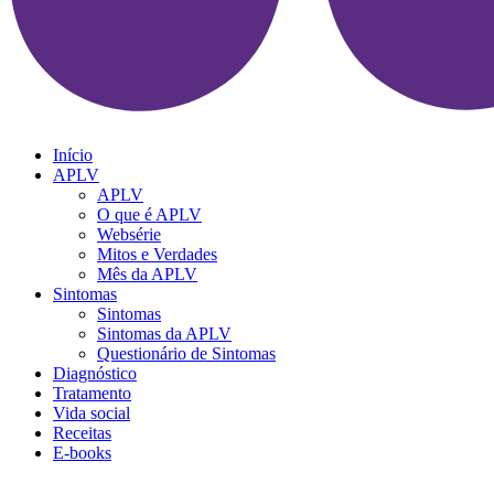
Início
APLV
APLV
O que é APLV
Websérie
Mitos e Verdades
Mês da APLV
Sintomas
Sintomas
Sintomas da APLV
Questionário de Sintomas
Diagnóstico
Tratamento
Vida social
Receitas
E-books