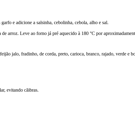
arfo e adicione a salsinha, cebolinha, cebola, alho e sal.
a de arroz. Leve ao forno já pré aquecido à 180 °C por aproximadamen
eijão jalo, fradinho, de corda, preto, carioca, branco, rajado, verde e b
ar, evitando cãibras.