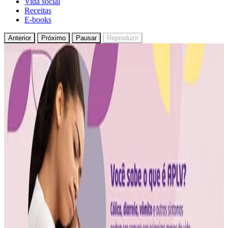
Vida social
Receitas
E-books
Anterior
Próximo
Pausar
Reproduzir