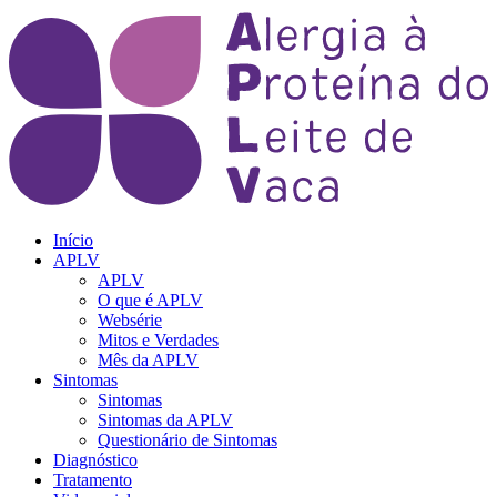
Início
APLV
APLV
O que é APLV
Websérie
Mitos e Verdades
Mês da APLV
Sintomas
Sintomas
Sintomas da APLV
Questionário de Sintomas
Diagnóstico
Tratamento