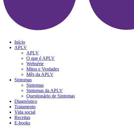
Início
APLV
APLV
O que é APLV
Websérie
Mitos e Verdades
Mês da APLV
Sintomas
Sintomas
Sintomas da APLV
Questionário de Sintomas
Diagnóstico
Tratamento
Vida social
Receitas
E-books